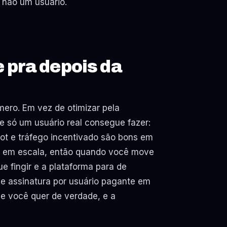
 não um usuário.
 pra depois da
mero. Em vez de otimizar pela
e só um usuário real consegue fazer:
 Bot e tráfego incentivado são bons em
no em escala, então quando você move
ue fingir e a plataforma para de
de assinatura por usuário pagante em
ue você quer de verdade, e a