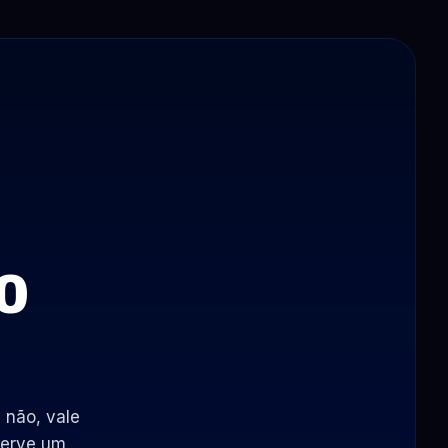
0
 não, vale
 serve um