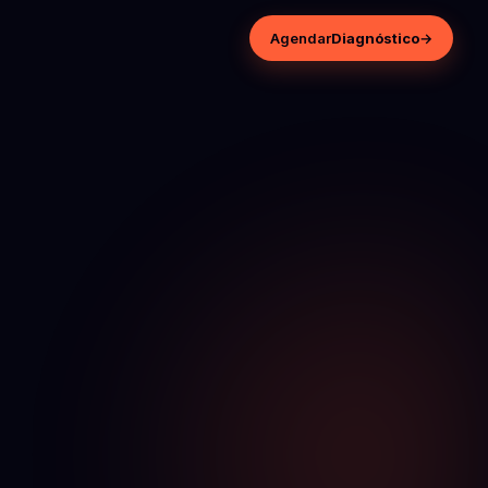
Agendar
Diagnóstico
→