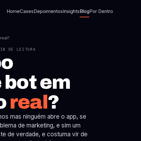
Home
Cases
Depoimentos
Insights
Blog
Por Dentro
real?
MIN DE LEITURA
bo
e bot em
o
real
?
mos mas ninguém abre o app, se
oblema de marketing, e sim um
iste de verdade, e costuma vir de