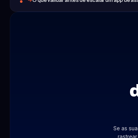
O que validar antes de escalar um app de a
Se as sua
rastrear