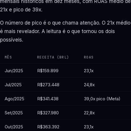
mensais históricos em dez meses, com ROAS médio de
21x e pico de 39x.
O número de pico é o que chama atenção. O 21x médio
é mais revelador. A leitura é o que tornou os dois
possíveis.
MÊS
RECEITA (BRL)
ROAS
Jun/2025
R$159.899
23,1x
Jul/2025
R$273.448
24,8x
Ago/2025
R$341.438
39,0x
pico (Meta)
Set/2025
R$327.980
22,8x
Out/2025
R$363.392
23,1x